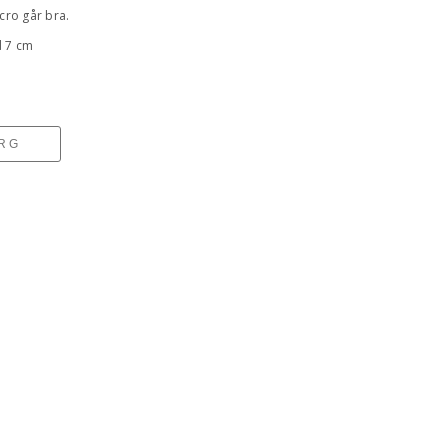
ro går bra.
d 7 cm
ORG