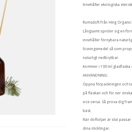
Innehåller ekologiska eteris
Rumsdoft från Hing Organics 
Långsamt sprider sig en för
innehåller förnybara naturlig
lösningsmedel så som propyl
naturligt nedbrytbar.
Kommer i 100 ml glasflaska o
ANVÄNDNING:
Öppna förpackningen och ta 
på flaskan och för ner önskat
vice versa. Så prova dig fra
bäst.
När doftoljan är slut passar
dina sticklingar.