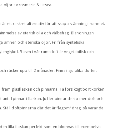
ka oljor av rosmarin & Litsea.
är ett diskret alternativ för att skapa stämning i rummet.
nimmelse av eterisk olja och välbehag. Blandningen
a ämnen och eteriska oljor. Fri från syntetiska
englykol. Basen i vår rumsdoft är vegetabilisk och
ch räcker upp till 2 månader. Finns i sju olika dofter.
fram glasflaskan och pinnarna. Ta försiktigt bort korken
 antal pinnar i flaskan. Ju fler pinnar desto mer doft och
m. Ställ doftpinnarna där det är “lagom” drag, så varar de
 den lilla flaskan perfekt som en blomvas till exempelvis