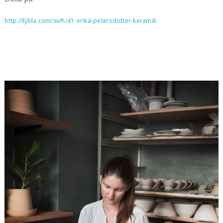
http://Ejbla.com/sv/h/41-erika-petersdotter-keramik