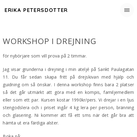
ERIKA PETERSDOTTER
WORKSHOP I DREJNING
för nybörjare som vill prova på 2 timma
r.
Jag visar grunderna i drejning i min ateljé på Sankt Paulagatan
11. Du får sedan skapa fritt på drejskivan med hjälp och
guidning om så önskar. I denna workshop finns bara 2 platser
så det går utmärkt att göra med en kompis, familjemedlem
eller som ett par. Kursen kostar 1990kr/pers. Vi drejar i en ljus
stengodslera och i priset ingår 4 kg lera per person, bränning
och glasering. Ni kommer att få ett sms när det går bra att
hämta ut era färdiga alster.
Boka på: